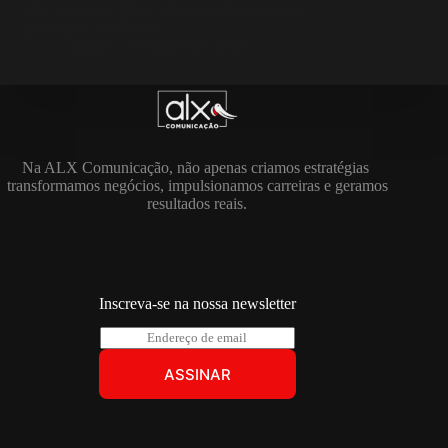
do marketing. Neste artigo, exploraremos as
principais tendências…
admin
fevereiro 27, 2025
Na ALX Comunicação, não apenas criamos estratégias
transformamos negócios, impulsionamos carreiras e geramos
resultados reais.
Inscreva-se na nossa newsletter
E
m
a
ASSINAR
i
l
*