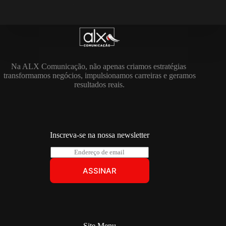
admin
fevereiro 27, 2025
Na ALX Comunicação, não apenas criamos estratégias
transformamos negócios, impulsionamos carreiras e geramos
resultados reais.
Inscreva-se na nossa newsletter
E
m
a
ASSINAR
i
l
*
Site Menu