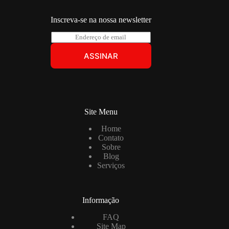
Inscreva-se na nossa newsletter
E
m
a
ASSINAR
i
l
*
Site Menu
Home
Contato
Sobre
Blog
Serviços
Informação
FAQ
Site Map