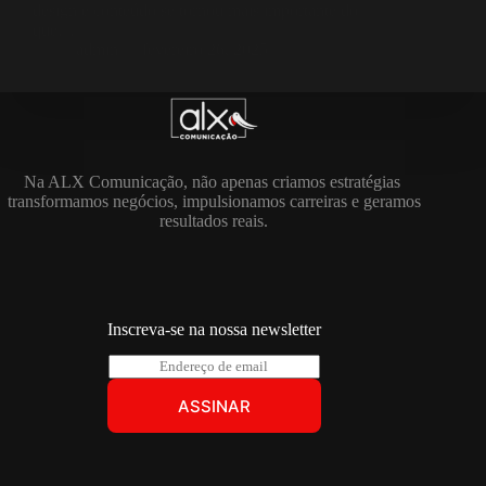
design e conteúdo se tornou mais importante do
que…
admin
fevereiro 26, 2025
Na ALX Comunicação, não apenas criamos estratégias
transformamos negócios, impulsionamos carreiras e geramos
resultados reais.
Inscreva-se na nossa newsletter
E
m
a
ASSINAR
i
l
*